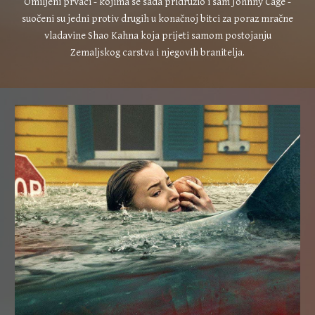
Omiljeni prvaci - kojima se sada pridružio i sam Johnny Cage -
suočeni su jedni protiv drugih u konačnoj bitci za poraz mračne
vladavine Shao Kahna koja prijeti samom postojanju
Zemaljskog carstva i njegovih branitelja.