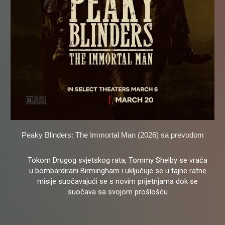
Peaky Blinders: The Immortal Man (2026) sa prevodom
Tokom Drugog svjetskog rata, Tommy Shelby se vraća
u bombardirani Birmingham i uključuje se u tajne ratne
misije suočavajući se s novim prijetnjama dok se
suočava sa svojom prošlošću