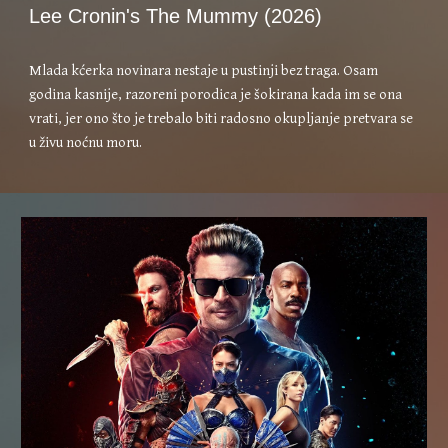
Lee Cronin's The Mummy (2026)
Mlada kćerka novinara nestaje u pustinji bez traga. Osam
godina kasnije, razoreni porodica je šokirana kada im se ona
vrati, jer ono što je trebalo biti radosno okupljanje pretvara se
u živu noćnu moru.